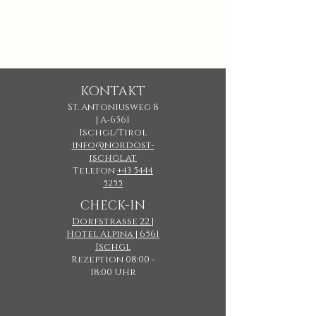
KONTAKT
St. Antoniusweg 8
| A-6561
Ischgl/Tirol
info@nordost-
ischgl.at
Telefon
+43 5444
5255
CHECK-IN
Dorfstrasse 22 |
Hotel Alpina | 6561
Ischgl
Rezeption 08:00 -
18:00 Uhr